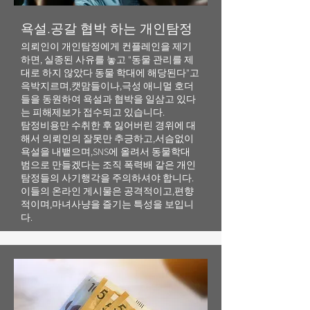
욕설.공갈 협박 하는 개인탐정
의뢰인이 개인탐정에게 컨플레인을 제기
하면, 실종된 사유를 놓고 "동물 관리를 제
대로 하지 않았다 동물 학대에 해당된다"고
윽박지르며,캣맘들이나,극성 애니멀 호더
들을 동원하여 욕설과 협박을 일삼고 있다
는 피해제보가 접수되고 있습니다.
탐정비용만 수취한 후 잃어버린 경위에 대
해서 의뢰인의 잘못만 추긍하고,서슴없이
욕설을 내뱉으며,SNS에 올려서 동물학대
범으로 만들겠다는 조직 폭력배 같은 개인
탐정들의 사기행각​을 주의하셔야 합니다.
​이들의 온라인 게시물은 공격적이고,편향
적이며,마녀사냥을 즐기는 특성을 보입니
다.