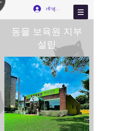
เข้าสู่ระบบ
​동물 보육원 지부
설립