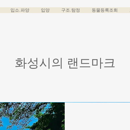
입소.파양
입양
구조.탐정
동물등록조회
​화성시의 랜드마크