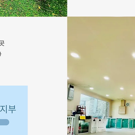
원
곳
가