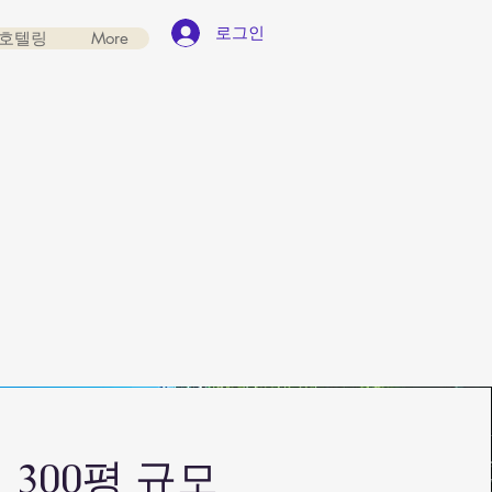
로그인
호텔링
More
300평 규모​