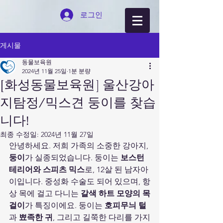
로그인
게시물
동물보육원
2024년 11월 25일
1분 분량
[화성동물보육원] 울산강아
지탐정/믹스견 둥이를 찾습
니다!
최종 수정일:
2024년 11월 27일
안녕하세요. 저희 가족의 소중한 강아지, 
둥이
가 실종되었습니다. 둥이는 
보스턴
테리어와 스피츠 믹스
로, 12살 된 남자아
이입니다. 중성화 수술도 되어 있으며, 항
상 목에 걸고 다니는 
갈색 하트 모양의 목
걸이
가 특징이에요. 둥이는 
호피무늬 털
과 
뾰족한 귀
, 그리고 길쭉한 다리를 가지