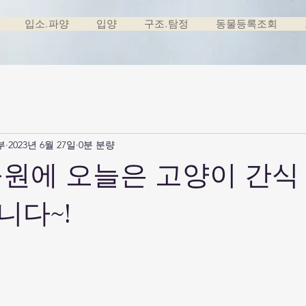
입소.파양
입양
구조.탐정
동물등록조회
부
2023년 6월 27일
0분 분량
육원에 오늘은 고양이 간식
니다~!