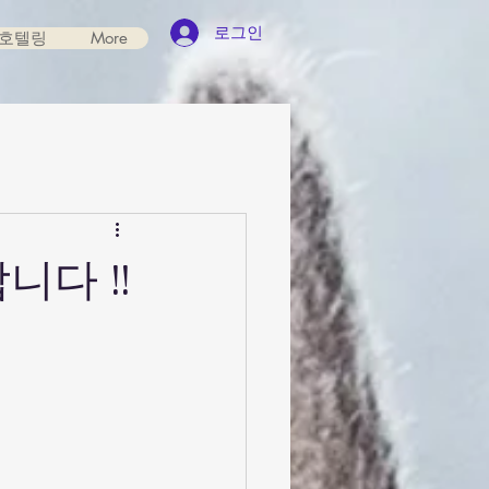
로그인
호텔링
More
다 !!