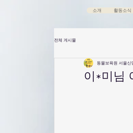
소개
활동소식
전체 게시물
동물보육원 서울신
이*미님 