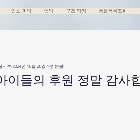
입소.파양
입양
구조.탐정
동물등록조회
당지부
2024년 10월 20일
1분 분량
아이들의 후원 정말 감사합니