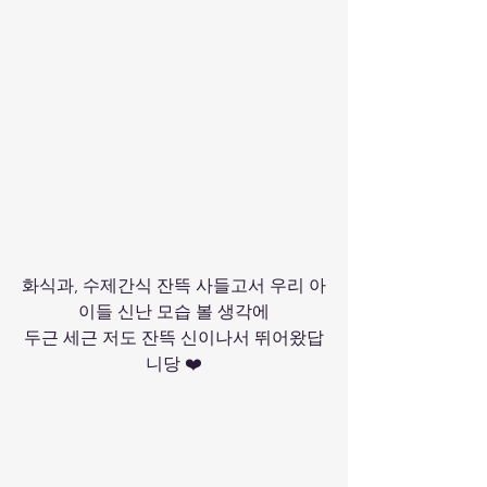
화식과, 수제간식 잔뜩 사들고서 우리 아
이들 신난 모습 볼 생각에
두근 세근 저도 잔뜩 신이나서 뛰어왔답
니당 ❤️