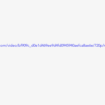
ic.com/video/bf909c_d0e1d469ee9d4fd0945940aefca8ae6e/720p/