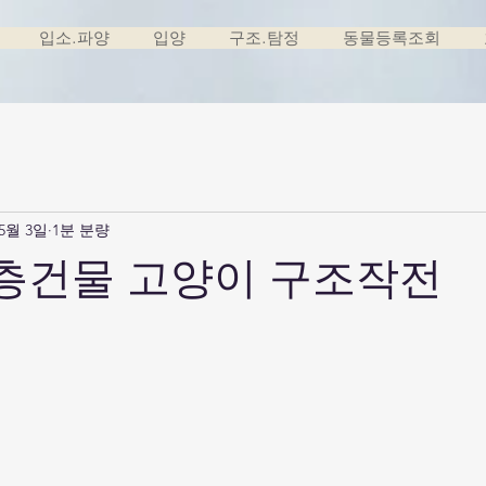
입소.파양
입양
구조.탐정
동물등록조회
 5월 3일
1분 분량
5층건물 고양이 구조작전