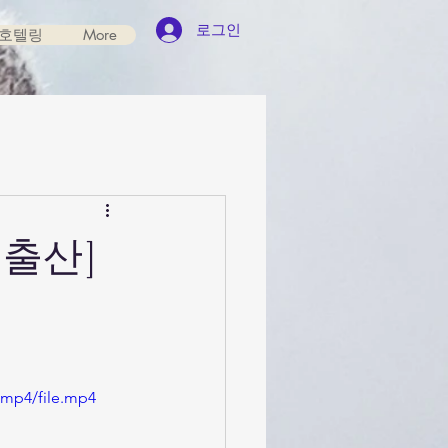
로그인
호텔링
More
출산]
/mp4/file.mp4