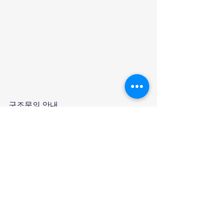
구조문의 안내
길고양이나 동물이 위험에 처해 있는 상
황을 목격하셨다면 동물보육원 신당지부
로 연락주세요. 상황을 파악한 후 구조가 
필요한 경우 신속하게 도움을 드리겠습
니다.
구조문의 010-5137-7052
인스타그램 @ipetyou_012