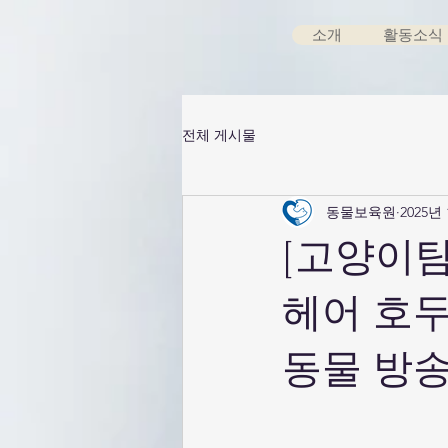
소개
활동소식
전체 게시물
동물보육원
2025년
[고양이탐
헤어 호두
동물 방송