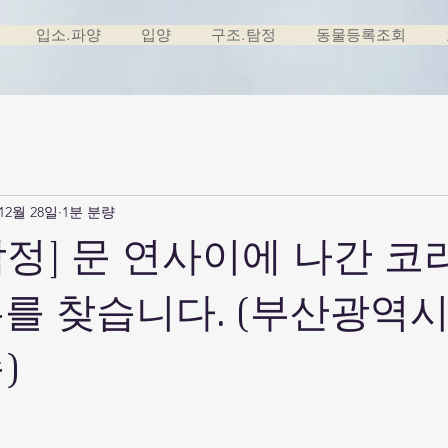
입소.파양
입양
구조.탐정
동물등록조회
 12월 28일
1분 분량
정] 문 연사이에 나간 코
를 찾습니다. (부산광역시
)