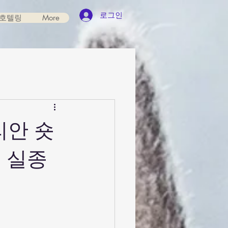
로그인
호텔링
More
리안 숏
 실종