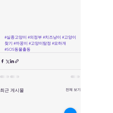
#실종고양이
#의정부
#치즈냥이
#고양이
찾기
#까꿍이
#고양이탐정
#묘하개
#SOS동물출동
전체 보기
최근 게시물