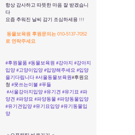
항상 감사하고 따뜻한 마음 잘 받겠습니
다 
요즘 추워진 날씨 감기 조심하세용 !!!
동물보육원 후원문의는 010-5137-7052 
로 연락주세요 
#후원물품
#동물보육원
#강아지
#강아지
입양
#고양이입양
#입양해주세요
#입양
을기다립니다
#서울동물보육원
#후원요
청 
#못쓰는이불
#푸들
#서울강아지입양
#유기견
#유기묘
#파
양견
#파양묘
#파양동물
#파양동물입양
#유기견입양
#유기묘입양
#유기동물입
양