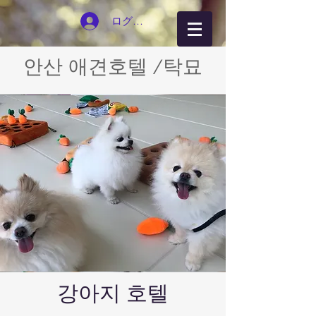
ログイン
안산 애견호텔 /탁묘
​강아지 호텔