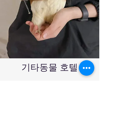
​기타동물 호텔
설치류,파충류,준치류,조류등
동물보육원은 토끼,거북이,앵무새,
미니피그 등
의
호텔도 가능합니다. 국
내 최초로 모든 동물의 위탁