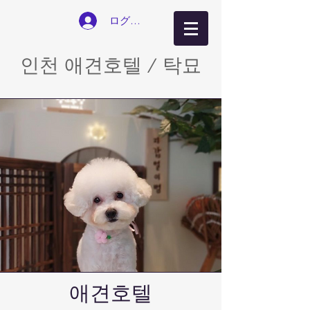
ログイン
인천 애견호텔 / 탁묘
​애견호텔